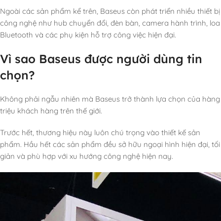
Ngoài các sản phẩm kể trên, Baseus còn phát triển nhiều thiết bị
công nghệ như hub chuyển đổi, đèn bàn, camera hành trình, loa
Bluetooth và các phụ kiện hỗ trợ công việc hiện đại.
Vì sao Baseus được người dùng tin
chọn?
Không phải ngẫu nhiên mà Baseus trở thành lựa chọn của hàng
triệu khách hàng trên thế giới.
Trước hết, thương hiệu này luôn chú trọng vào thiết kế sản
phẩm. Hầu hết các sản phẩm đều sở hữu ngoại hình hiện đại, tối
giản và phù hợp với xu hướng công nghệ hiện nay.