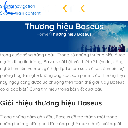
Skip to navigation
Skip to main content
Thương hiệu Baseus
Home
/
Thương hiệu Baseus
Khi nhu cầu sử dụng thiết bị công nghệ ngày càng tăng, các
phụ kiện chất lượng cũng trở thành vật dụng không thể thiếu
trong cuộc sống hằng ngày. Trong số những thương hiệu được
người dùng tin tưởng, Baseus nổi bật với thiết kế hiện đại, công
nghệ tiên tiến và mức giá hợp lý. Từ cáp sạc, củ sạc đến pin dự
phòng hay tai nghe không dây, các sản phẩm của thương hiệu
này ngày càng được ưa chuộng trên toàn thế giới. Vậy Baseus
có gì đặc biệt? Cùng tìm hiểu trong bài viết dưới đây.
Giới thiệu thương hiệu Baseus
Trong những năm gần đây, Baseus đã trở thành một trong
những thương hiệu phụ kiện công nghệ quen thuộc với người