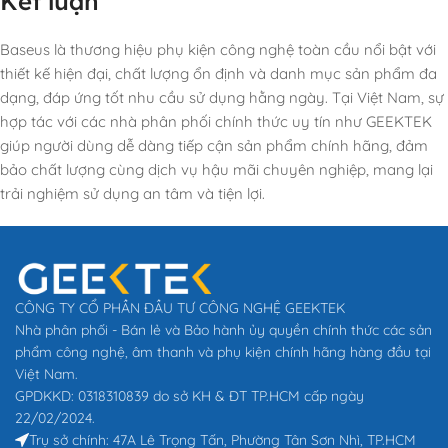
Kết luận
Baseus là thương hiệu phụ kiện công nghệ toàn cầu nổi bật với
thiết kế hiện đại, chất lượng ổn định và danh mục sản phẩm đa
dạng, đáp ứng tốt nhu cầu sử dụng hằng ngày. Tại Việt Nam, sự
hợp tác với các nhà phân phối chính thức uy tín như GEEKTEK
giúp người dùng dễ dàng tiếp cận sản phẩm chính hãng, đảm
bảo chất lượng cùng dịch vụ hậu mãi chuyên nghiệp, mang lại
trải nghiệm sử dụng an tâm và tiện lợi.
CÔNG TY CỔ PHẦN ĐẦU TƯ CÔNG NGHỆ GEEKTEK
Nhà phân phối - Bán lẻ và Bảo hành ủy quyền chính thức các sản
phẩm công nghệ, âm thanh và phụ kiện chính hãng hàng đầu tại
Việt Nam.
GPDKKD: 0318310839 do sở KH & ĐT TP.HCM cấp ngày
22/02/2024.
Trụ sở chính: 47A Lê Trọng Tấn, Phường Tân Sơn Nhì, TP.HCM