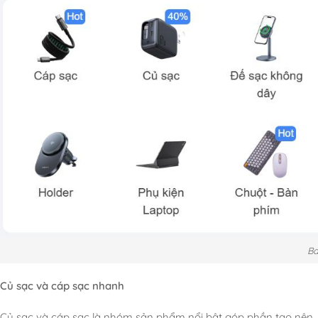
Ba
Củ sạc và cáp sạc nhanh
Củ sạc và cáp sạc là nhóm sản phẩm nổi bật góp phần tạo nên