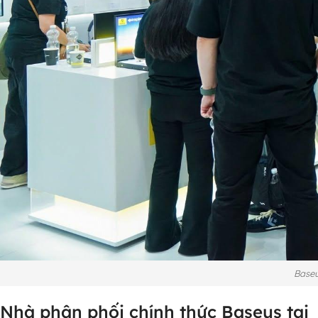
Baseu
Nhà phân phối chính thức Baseus tại