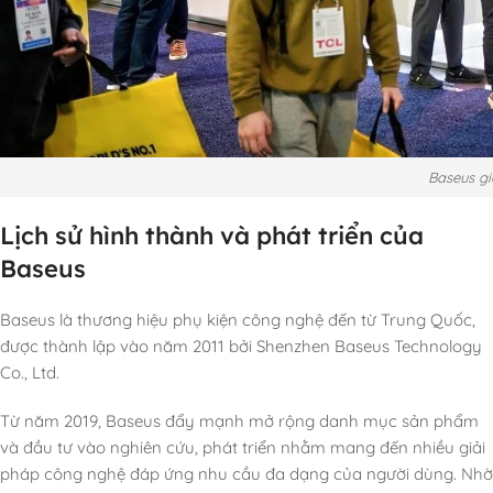
Baseus gi
Lịch sử hình thành và phát triển của
Baseus
Baseus là thương hiệu phụ kiện công nghệ đến từ Trung Quốc,
được thành lập vào năm 2011 bởi Shenzhen Baseus Technology
Co., Ltd.
Từ năm 2019, Baseus đẩy mạnh mở rộng danh mục sản phẩm
và đầu tư vào nghiên cứu, phát triển nhằm mang đến nhiều giải
pháp công nghệ đáp ứng nhu cầu đa dạng của người dùng. Nhờ