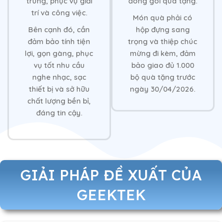
trung, phục vụ giải
đóng gói quà tặng.
trí và công việc.
Món quà phải có
Bên cạnh đó, cần
hộp đựng sang
đảm bảo tính tiện
trọng và thiệp chúc
lợi, gọn gàng, phục
mừng đi kèm, đảm
vụ tốt nhu cầu
bảo giao đủ 1.000
nghe nhạc, sạc
bộ quà tặng trước
thiết bị và sở hữu
ngày 30/04/2026.
chất lượng bền bỉ,
đáng tin cậy.
GIẢI PHÁP ĐỀ XUẤT CỦA
GEEKTEK