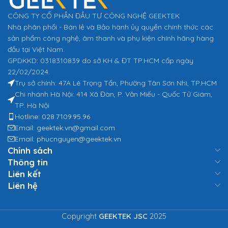
CÔNG TY CỔ PHẦN ĐẦU TƯ CÔNG NGHỆ GEEKTEK
Nhà phân phối - Bán lẻ và Bảo hành ủy quyền chính thức các
sản phẩm công nghệ, âm thanh và phụ kiện chính hãng hàng
đầu tại Việt Nam.
GPDKKD: 0318310839 do sở KH & ĐT TP.HCM cấp ngày
22/02/2024.
Trụ sở chính: 47A Lê Trọng Tấn, Phường Tân Sơn Nhì, TP.HCM
Chi nhánh Hà Nội: 414 Xã Đàn, P. Văn Miếu - Quốc Tử Giám,
TP. Hà Nội
Hotline: 028.7109.95.96
Email: geektek.vn@gmail.com
Email: phucnguyen@geektek.vn
Chính sách
Thông tin
Liên kết
Liên hệ
Copyright
GEEKTEK JSC
2025