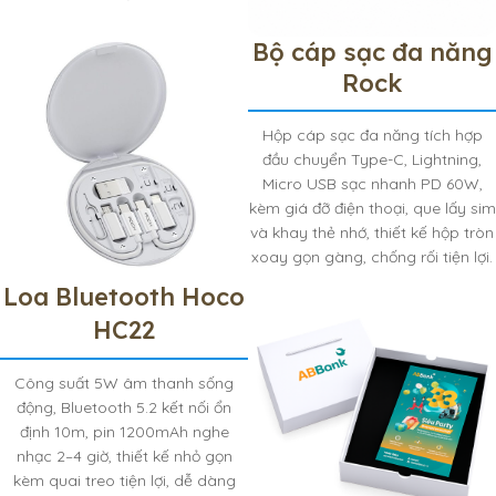
Bộ cáp sạc đa năng
Rock
Hộp cáp sạc đa năng tích hợp
đầu chuyển Type-C, Lightning,
Micro USB sạc nhanh PD 60W,
kèm giá đỡ điện thoại, que lấy sim
và khay thẻ nhớ, thiết kế hộp tròn
xoay gọn gàng, chống rối tiện lợi.
Loa Bluetooth Hoco
HC22
Công suất 5W âm thanh sống
động, Bluetooth 5.2 kết nối ổn
định 10m, pin 1200mAh nghe
nhạc 2–4 giờ, thiết kế nhỏ gọn
kèm quai treo tiện lợi, dễ dàng