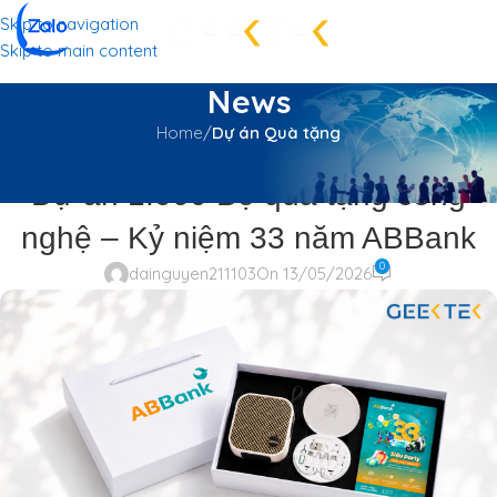
Skip to navigation
Skip to main content
News
Home
/
Dự án Quà tặng
DỰ ÁN QUÀ TẶNG
,
GEEK NEWS
Dự án 1.000 Bộ quà tặng công
nghệ – Kỷ niệm 33 năm ABBank
0
dainguyen211103
On 13/05/2026