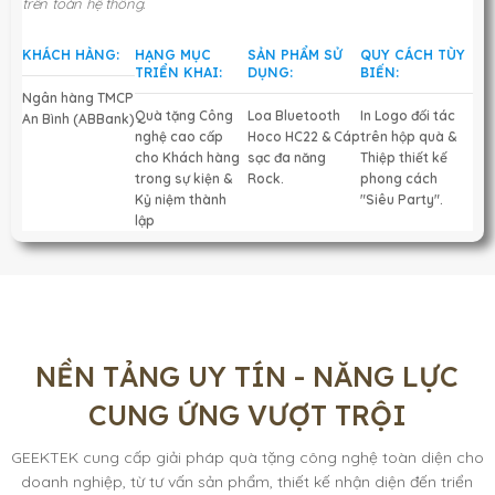
trên toàn hệ thống.
KHÁCH HÀNG:
HẠNG MỤC
SẢN PHẨM SỬ
QUY CÁCH TÙY
TRIỂN KHAI:
DỤNG:
BIẾN:
Ngân hàng TMCP
Quà tặng Công
Loa Bluetooth
In Logo đối tác
An Bình (ABBank)
nghệ cao cấp
Hoco HC22 & Cáp
trên hộp quà &
cho Khách hàng
sạc đa năng
Thiệp thiết kế
trong sự kiện &
Rock.
phong cách
Kỷ niệm thành
"Siêu Party".
lập
NỀN TẢNG UY TÍN - NĂNG LỰC
CUNG ỨNG VƯỢT TRỘI
GEEKTEK cung cấp giải pháp quà tặng công nghệ toàn diện cho
doanh nghiệp, từ tư vấn sản phẩm, thiết kế nhận diện đến triển