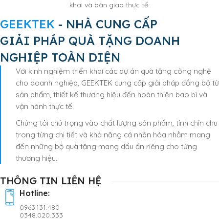
khai và bàn giao thực tế.
GEEKTEK
- NHÀ CUNG CẤP
GIẢI PHÁP QUÀ TẶNG DOANH
NGHIỆP TOÀN DIỆN
Với kinh nghiệm triển khai các dự án quà tặng công nghệ
cho doanh nghiệp, GEEKTEK cung cấp giải pháp đồng bộ từ
sản phẩm, thiết kế thương hiệu đến hoàn thiện bao bì và
vận hành thực tế.
Chúng tôi chú trọng vào chất lượng sản phẩm, tính chỉn chu
trong từng chi tiết và khả năng cá nhân hóa nhằm mang
đến những bộ quà tặng mang dấu ấn riêng cho từng
thương hiệu.
THÔNG TIN LIÊN HỆ
Hotline:
0963.131.480
0348.020.333