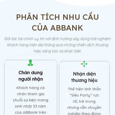
PHÂN TÍCH NHU CẦU
CỦA ABBANK
Đối tác tài chính uy tín với định hướng xây dựng trải nghiệm
khách hàng hiện đại thông qua những chiến dịch thương
hiệu sáng tạo và khác biệt.
Chân dung
Nhận diện
người nhận
thương hiệu
Khách hàng cá
Thể hiện tinh thần
nhân tham gia
“Siêu Party” rực
chuỗi sự kiện mừng
rỡ, trẻ trung
sinh nhật 33 năm
nhưng vẫn chuyên
của ABBank trên
nghiệp theo đúng