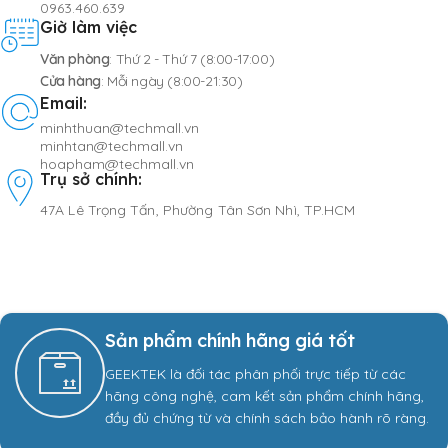
0963.460.639
Giờ làm việc
Văn phòng
: Thứ 2 - Thứ 7 (8:00-17:00)
Cửa hàng
: Mỗi ngày (8:00-21:30)
Email:
minhthuan@techmall.vn
minhtan@techmall.vn
hoapham@techmall.vn
Trụ sở chính:
47A Lê Trọng Tấn, Phường Tân Sơn Nhì, TP.HCM
Sản phẩm chính hãng giá tốt
GEEKTEK là đối tác phân phối trực tiếp từ các
hãng công nghệ, cam kết sản phẩm chính hãng,
đầy đủ chứng từ và chính sách bảo hành rõ ràng.