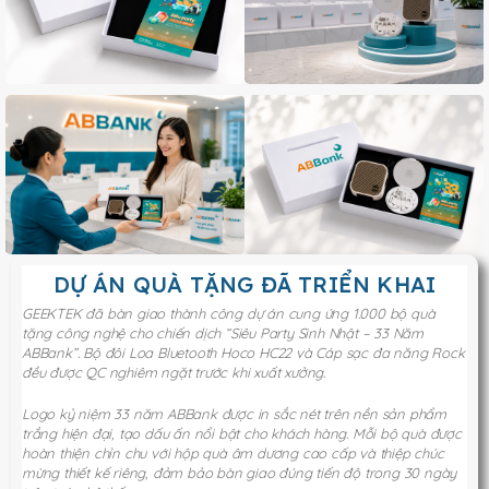
DỰ ÁN QUÀ TẶNG ĐÃ TRIỂN KHAI
GEEKTEK đã bàn giao thành công dự án cung ứng 1.000 bộ quà
tặng công nghệ cho chiến dịch “Siêu Party Sinh Nhật – 33 Năm
ABBank”. Bộ đôi Loa Bluetooth Hoco HC22 và Cáp sạc đa năng Rock
đều được QC nghiêm ngặt trước khi xuất xưởng.
Logo kỷ niệm 33 năm ABBank được in sắc nét trên nền sản phẩm
trắng hiện đại, tạo dấu ấn nổi bật cho khách hàng. Mỗi bộ quà được
hoàn thiện chỉn chu với hộp quà âm dương cao cấp và thiệp chúc
mừng thiết kế riêng, đảm bảo bàn giao đúng tiến độ trong 30 ngày