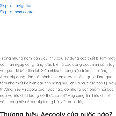
Skip to navigation
Skip to main content
Aecooly của nước nào? Tìm hiểu
thương hiệu & sản phẩm nổi bật
Home
/
Aecooly của nước nào? Tìm hiểu thương hiệu & sản phẩm nổi
bật
Trong những năm gần đây, nhu cầu sử dụng các thiết bị làm mát
cá nhân ngày càng tăng, đặc biệt là các dòng quạt mini cầm tay
và quạt để bàn tiện lợi. Giữa nhiều thương hiệu trên thị trường,
Aecooly đang dần trở thành cái tên được nhiều người dùng quan
tâm nhờ thiết kế hiện đại, tính năng hữu ích và mức giá hợp lý. Vậy
thương hiệu Aecooly của nước nào, có những sản phẩm nổi bật
nào và liệu chất lượng có thực sự tốt? Hãy cùng tìm hiểu chi tiết
về thương hiệu Aecooly trong bài viết dưới đây.
Thương hiệu Aecooly của nước nào?