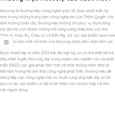
Aecooly là thương hiệu công nghệ quốc tế, được phát triển tại
một trong những trung tâm công nghệ lớn của Thâm Quyến. Với
định hướng toàn cầu, thương hiệu không chỉ phục vụ thị trường
nội địa mà còn nhanh chóng mở rộng sang nhiều khu vực như
Châu Á, Châu Âu, Châu Úc và Bắc Mỹ, nơi các sản phẩm quạt mini
và thiết bị làm mát cá nhân của Aecooly được đón nhận tích cực.
Được thành lập từ năm 2022 bởi đội ngũ kỹ sư và nhà thiết kế trẻ
đầy nhiệt huyết, Aecooly tập trung mạnh vào nghiên cứu và phát
triển (R&D) các giải pháp làm mát cá nhân thông minh. Nhờ lợi
thế nằm trong hệ sinh thái công nghệ phát triển, thương hiệu dễ
dàng tiếp cận công nghệ mới và chuỗi cung ứng hiện đại, từ đó
tạo ra các sản phẩm có độ hoàn thiện cao và phù hợp với nhu
cầu người dùng.