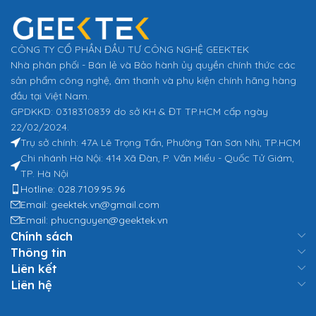
CÔNG TY CỔ PHẦN ĐẦU TƯ CÔNG NGHỆ GEEKTEK
Nhà phân phối - Bán lẻ và Bảo hành ủy quyền chính thức các
sản phẩm công nghệ, âm thanh và phụ kiện chính hãng hàng
đầu tại Việt Nam.
GPDKKD: 0318310839 do sở KH & ĐT TP.HCM cấp ngày
22/02/2024.
Trụ sở chính: 47A Lê Trọng Tấn, Phường Tân Sơn Nhì, TP.HCM
Chi nhánh Hà Nội: 414 Xã Đàn, P. Văn Miếu - Quốc Tử Giám,
TP. Hà Nội
Hotline: 028.7109.95.96
Email: geektek.vn@gmail.com
Email: phucnguyen@geektek.vn
Chính sách
Thông tin
Liên kết
Liên hệ