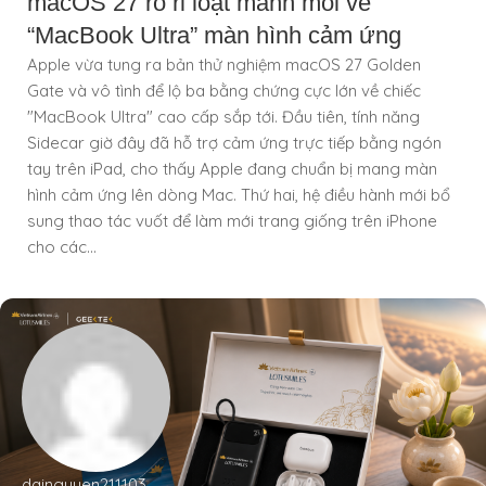
macOS 27 rò rỉ loạt manh mối về
“MacBook Ultra” màn hình cảm ứng
Apple vừa tung ra bản thử nghiệm macOS 27 Golden
Gate và vô tình để lộ ba bằng chứng cực lớn về chiếc
"MacBook Ultra" cao cấp sắp tới. Đầu tiên, tính năng
Sidecar giờ đây đã hỗ trợ cảm ứng trực tiếp bằng ngón
tay trên iPad, cho thấy Apple đang chuẩn bị mang màn
hình cảm ứng lên dòng Mac. Thứ hai, hệ điều hành mới bổ
sung thao tác vuốt để làm mới trang giống trên iPhone
cho các...
dainguyen211103