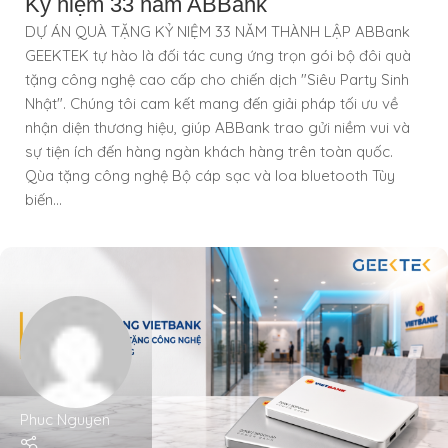
Kỷ niệm 33 năm ABBank
DỰ ÁN QUÀ TẶNG KỶ NIỆM 33 NĂM THÀNH LẬP ABBank
GEEKTEK tự hào là đối tác cung ứng trọn gói bộ đôi quà
tặng công nghệ cao cấp cho chiến dịch "Siêu Party Sinh
Nhật". Chúng tôi cam kết mang đến giải pháp tối ưu về
nhận diện thương hiệu, giúp ABBank trao gửi niềm vui và
sự tiện ích đến hàng ngàn khách hàng trên toàn quốc.
Qùa tặng công nghệ Bộ cáp sạc và loa bluetooth Tùy
biến...
Phuc Nguyen