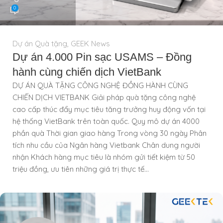
0
Dự án Quà tặng
,
GEEK News
Dự án 4.000 Pin sạc USAMS – Đồng
hành cùng chiến dịch VietBank
DỰ ÁN QUÀ TẶNG CÔNG NGHỆ ĐỒNG HÀNH CÙNG
CHIẾN DỊCH VIETBANK Giải pháp quà tặng công nghệ
cao cấp thúc đẩy mục tiêu tăng trưởng huy động vốn tại
hệ thống VietBank trên toàn quốc. Quy mô dự án 4000
phần quà Thời gian giao hàng Trong vòng 30 ngày Phân
tích nhu cầu của Ngân hàng Vietbank Chân dung người
nhận Khách hàng mục tiêu là nhóm gửi tiết kiệm từ 50
triệu đồng, ưu tiên những giá trị thực tế...