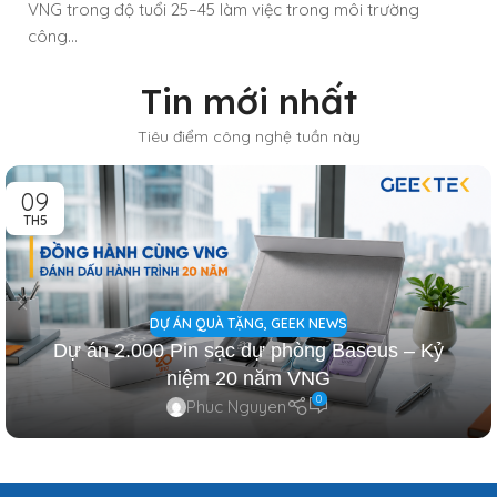
VNG trong độ tuổi 25–45 làm việc trong môi trường
công...
Tin mới nhất
Tiêu điểm công nghệ tuần này
09
TH5
DỰ ÁN QUÀ TẶNG
,
GEEK NEWS
Dự án 2.000 Pin sạc dự phòng Baseus – Kỷ
niệm 20 năm VNG
0
Phuc Nguyen