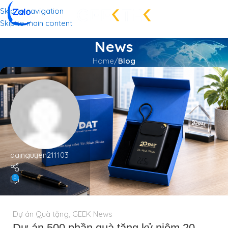
Skip to navigation
Skip to main content
News
Home
/
Blog
dainguyen211103
0
Dự án Quà tặng
,
GEEK News
Dự án 500 phần quà tặng kỷ niệm 20