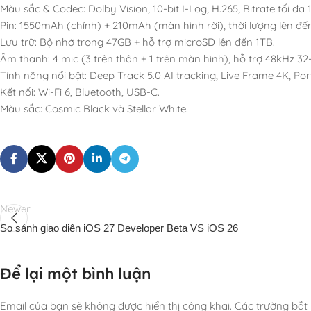
Màu sắc & Codec: Dolby Vision, 10-bit I-Log, H.265, Bitrate tối đa
Pin: 1550mAh (chính) + 210mAh (màn hình rời), thời lượng lên đế
Lưu trữ: Bộ nhớ trong 47GB + hỗ trợ microSD lên đến 1TB.
Âm thanh: 4 mic (3 trên thân + 1 trên màn hình), hỗ trợ 48kHz 32-b
Tính năng nổi bật: Deep Track 5.0 AI tracking, Live Frame 4K, Por
Kết nối: Wi-Fi 6, Bluetooth, USB-C.
Màu sắc: Cosmic Black và Stellar White.
Newer
So sánh giao diện iOS 27 Developer Beta VS iOS 26
Để lại một bình luận
Email của bạn sẽ không được hiển thị công khai.
Các trường bắt