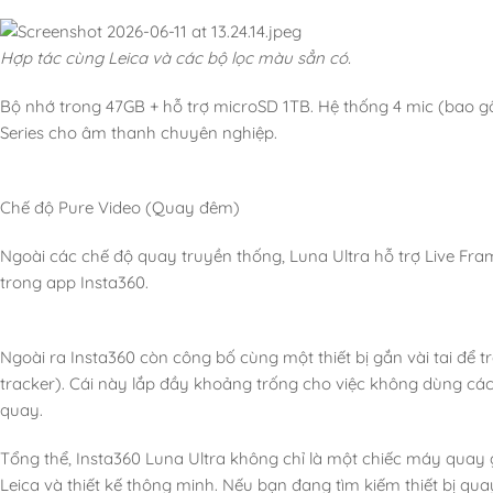
Hợp tác cùng Leica và các bộ lọc màu sẳn có.
Bộ nhớ trong 47GB + hỗ trợ microSD 1TB. Hệ thống 4 mic (bao gồm
Series cho âm thanh chuyên nghiệp.
Chế độ Pure Video (Quay đêm)
Ngoài các chế độ quay truyền thống, Luna Ultra hỗ trợ Live Frame 
trong app Insta360.
Ngoài ra Insta360 còn công bố cùng một thiết bị gắn vài tai để
tracker). Cái này lắp đầy khoảng trống cho việc không dùng c
quay.
Tổng thể, Insta360 Luna Ultra không chỉ là một chiếc máy quay 
Leica và thiết kế thông minh. Nếu bạn đang tìm kiếm thiết bị q