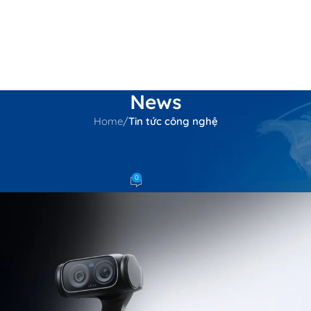
Ủ
THƯƠNG HIỆU
DỰ ÁN
KHUYẾN MÃI
TIN TỨC
THÔNG TIN
LIÊN HỆ
News
Home
/
Tin tức công nghệ
IN TỨC CÔNG NGHỆ
c ra mắt Insta360 Luna Ultra
0
huc Nguyen
On 13/06/2026