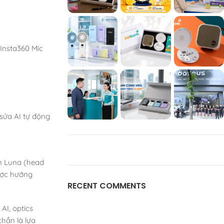
 Insta360 Mic
 sửa AI tự động
ên Luna (head
ược hướng
RECENT COMMENTS
AI, optics
hắn là lựa