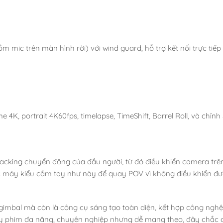
 mic trên màn hình rời) với wind guard, hỗ trợ kết nối trực tiếp
4K, portrait 4K60fps, timelapse, TimeShift, Barrel Roll, và chỉnh
 tracking chuyển động của đầu người, từ đó điều khiển camera tr
ác máy kiểu cầm tay như này để quay POV vì không điều khiển đ
gimbal mà còn là công cụ sáng tạo toàn diện, kết hợp công nghệ 
uay phim đa năng, chuyên nghiệp nhưng dễ mang theo, đây chắc c