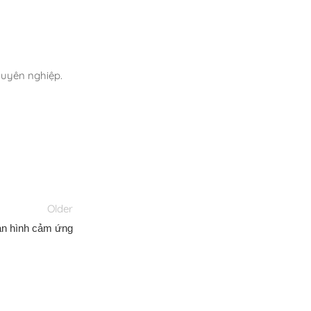
chuyên nghiệp.
Older
àn hình cảm ứng