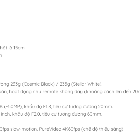
hất là 15cm
m
lượng 233g (Cosmic Black) / 235g (Stellar White).
toàn, hoạt động như remote không dây (khoảng cách lên đến 20m
K (~50MP), khẩu độ F1.8, tiêu cự tương đương 20mm.
 inch, khẩu độ F2.0, tiêu cự tương đương 60mm.
240fps slow-motion, PureVideo 4K60fps (chế độ thiếu sáng)