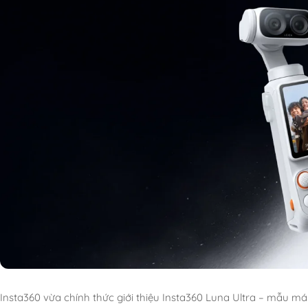
Insta360 vừa chính thức giới thiệu Insta360 Luna Ultra – mẫu m