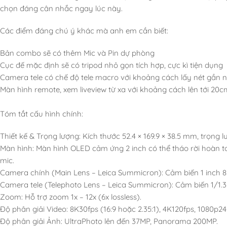
chọn đáng cân nhắc ngay lúc này.
Các điểm đáng chú ý khác mà anh em cần biết:
Bản combo sẽ có thêm Mic và Pin dự phòng
Cục đế mặc định sẽ có tripod nhỏ gọn tích hợp, cực kì tiện dụng
Camera tele có chế độ tele macro với khoảng cách lấy nét gần n
Màn hình remote, xem liveview từ xa với khoảng cách lên tới 20c
Tóm tắt cấu hình chính:
Thiết kế & Trọng lượng: Kích thước 52.4 × 169.9 × 38.5 mm, trọng 
Màn hình: Màn hình OLED cảm ứng 2 inch có thể tháo rời hoàn 
mic.
Camera chính (Main Lens – Leica Summicron): Cảm biến 1 inch 8
Camera tele (Telephoto Lens – Leica Summicron): Cảm biến 1/1.3
Zoom: Hỗ trợ zoom 1x – 12x (6x lossless).
Độ phân giải Video: 8K30fps (16:9 hoặc 2.35:1), 4K120fps, 1080p
Độ phân giải Ảnh: UltraPhoto lên đến 37MP, Panorama 200MP.