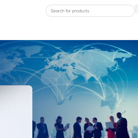
DANH MỤC
Dự án Quà tặng
GEEK News
Tin tức công nghệ
TIN MỚI NHẤT
Dự án 500 phần quà tặng kỷ niệm
20 năm thành lập Công ty Cổ