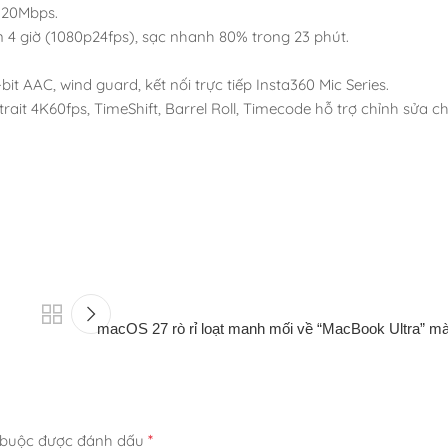
 120Mbps.
n 4 giờ (1080p24fps), sạc nhanh 80% trong 23 phút.
it AAC, wind guard, kết nối trực tiếp Insta360 Mic Series.
trait 4K60fps, TimeShift, Barrel Roll, Timecode hỗ trợ chỉnh sửa 
macOS 27 rò rỉ loạt manh mối về “MacBook Ultra” m
*
 buộc được đánh dấu