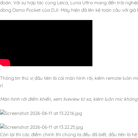
đoán. Với sự hợp tác cùng Leica, Luna Ultra mang đến trải nghi
dòng Osmo Pocket của DJI. Máy hiện đã lên kệ toàn cầu với giá
Thông tin thú vị đầu tiên là cái màn hình rời, kiêm remote luôn m
rỉ
Màn hình rời điểm khiển, xem liveview từ xa, kiêm luôn mic không
Còn lại thì các điểm chính thì chúng ta đều đã biết, đầu tiên là 