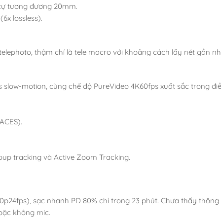
u cự tương đương 20mm.
(6x lossless).
 telephoto, thậm chí là tele macro với khoảng cách lấy nét gần nh
s slow-motion, cùng chế độ PureVideo 4K60fps xuất sắc trong điề
 ACES).
oup tracking và Active Zoom Tracking.
0p24fps), sạc nhanh PD 80% chỉ trong 23 phút. Chưa thấy thông t
oặc không mic.