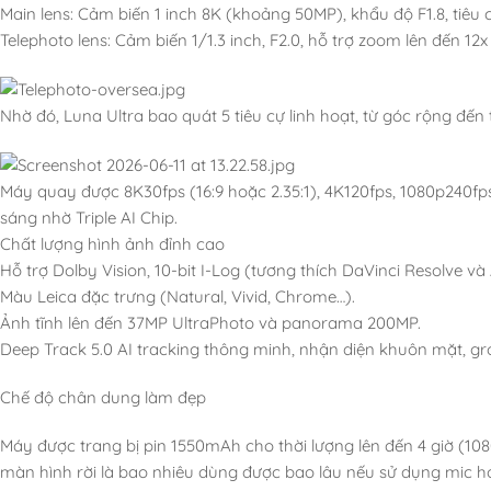
Main lens: Cảm biến 1 inch 8K (khoảng 50MP), khẩu độ F1.8, tiê
Telephoto lens: Cảm biến 1/1.3 inch, F2.0, hỗ trợ zoom lên đến 12x 
Nhờ đó, Luna Ultra bao quát 5 tiêu cự linh hoạt, từ góc rộng đến
Máy quay được 8K30fps (16:9 hoặc 2.35:1), 4K120fps, 1080p240fp
sáng nhờ Triple AI Chip.
Chất lượng hình ảnh đỉnh cao
Hỗ trợ Dolby Vision, 10-bit I-Log (tương thích DaVinci Resolve và
Màu Leica đặc trưng (Natural, Vivid, Chrome…).
Ảnh tĩnh lên đến 37MP UltraPhoto và panorama 200MP.
Deep Track 5.0 AI tracking thông minh, nhận diện khuôn mặt, gr
Chế độ chân dung làm đẹp
Máy được trang bị pin 1550mAh cho thời lượng lên đến 4 giờ (108
màn hình rời là bao nhiêu dùng được bao lâu nếu sử dụng mic h