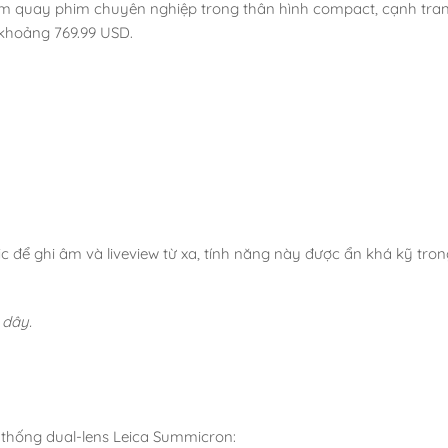
ệm quay phim chuyên nghiệp trong thân hình compact, cạnh tranh
 khoảng 769.99 USD.
ic để ghi âm và liveview từ xa, tính năng này được ẩn khá kỹ tron
 dây.
hệ thống dual-lens Leica Summicron: