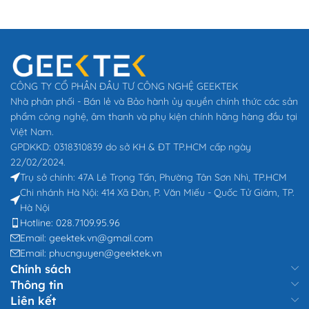
CÔNG TY CỔ PHẦN ĐẦU TƯ CÔNG NGHỆ GEEKTEK
Nhà phân phối - Bán lẻ và Bảo hành ủy quyền chính thức các sản
phẩm công nghệ, âm thanh và phụ kiện chính hãng hàng đầu tại
Việt Nam.
GPDKKD: 0318310839 do sở KH & ĐT TP.HCM cấp ngày
22/02/2024.
Trụ sở chính: 47A Lê Trọng Tấn, Phường Tân Sơn Nhì, TP.HCM
Chi nhánh Hà Nội: 414 Xã Đàn, P. Văn Miếu - Quốc Tử Giám, TP.
Hà Nội
Hotline: 028.7109.95.96
Email: geektek.vn@gmail.com
Email: phucnguyen@geektek.vn
Chính sách
Thông tin
Liên kết