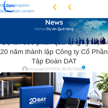
Skip to navigation
Skip to main content
News
Home
/
Dự án Quà tặng
DỰ ÁN QUÀ TẶNG
,
GEEK NEWS
Dự án 500 phần quà tặng kỷ niệm
20 năm thành lập Công ty Cổ Phần
Tập Đoàn DAT
0
dainguyen211103
On 28/06/2026