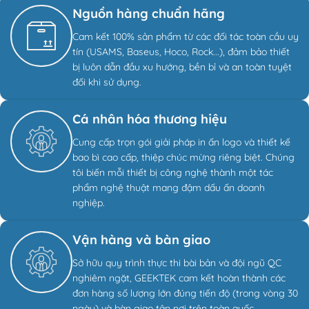
Nguồn hàng chuẩn hãng
Cam kết 100% sản phẩm từ các đối tác toàn cầu uy
tín (USAMS, Baseus, Hoco, Rock...), đảm bảo thiết
bị luôn dẫn đầu xu hướng, bền bỉ và an toàn tuyệt
đối khi sử dụng.
Cá nhân hóa thương hiệu
Cung cấp trọn gói giải pháp in ấn logo và thiết kế
bao bì cao cấp, thiệp chúc mừng riêng biệt. Chúng
tôi biến mỗi thiết bị công nghệ thành một tác
phẩm nghệ thuật mang đậm dấu ấn doanh
nghiệp.
Vận hàng và bàn giao
Sở hữu quy trình thực thi bài bản và đội ngũ QC
nghiêm ngặt, GEEKTEK cam kết hoàn thành các
đơn hàng số lượng lớn đúng tiến độ (trong vòng 30
ngày) và bàn giao tận nơi trên toàn quốc.