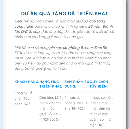
DỰ ÁN QUÀ TẶNG ĐÃ TRIỂN KHAI
GeekTek đã hoàn thiện và bàn giao
500 bộ quà tặng
công nghệ
dành cho chương trình kỷ niệm
20 năm thành
lập DAT Group
, đáp ứng đầy đủ các yêu cầu về thiết kế, cá
nhân hóa và đóng gói trước khi bàn giao.
Mỗi bộ quà sử dụng
pin sạc dự phòng Baseus EnerFill
FC31
, được in logo kỷ niệm 20 năm và tên riêng của từng
nhân viên. Kết hợp cùng hộp quà thiết kế riêng theo nhận
diện sự kiện, dự án mang đến những món quà thiết thực,
đồng bộ và giàu ý nghĩa tri ân.
KHÁCH HÀNG:
HẠNG MỤC
SẢN PHẨM SỬ
QUY CÁCH
TRIỂN KHAI:
DỤNG:
TÙY BIẾN:
Công ty Cổ
Qùa tặng Lễ
kỷ
Pin sạc dự
In logo sự kiện,
phần Tập
niệm 20 năm
phòng Baseus
in tên từng
đoàn
DAT
thành lập
EnerFill FC31.
nhân viên và
(14/03/2006 –
thiết kế hộp
14/03/2026).
quà theo nhận
diện DAT