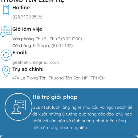
Hotline:
028.7109.95.96
Giờ làm việc
Văn phòng
: Thứ 2 - Thứ 7 (8:00-17:00)
Cửa hàng
: Mỗi ngày (8:00-21:30)
Email:
geektek.vn@gmail.com
Trụ sở chính:
47A Lê Trọng Tấn, Phường Tân Sơn Nhì, TP.HCM
Hỗ trợ giải pháp
GEEKTEK luôn lắng nghe nhu cầu và ngân sách để
đề xuất những ý tưởng quà tặng độc đáo, phù hợp
nhất với văn hóa và định hướng phát triển riêng
biệt của từng doanh nghiệp.