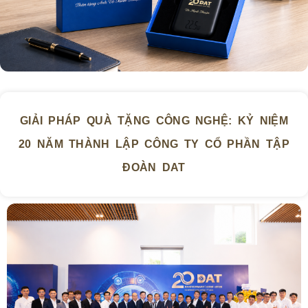
GIẢI PHÁP QUÀ TẶNG CÔNG NGHỆ: KỶ NIỆM
20 NĂM THÀNH LẬP CÔNG TY CỔ PHẦN TẬP
ĐOÀN DAT