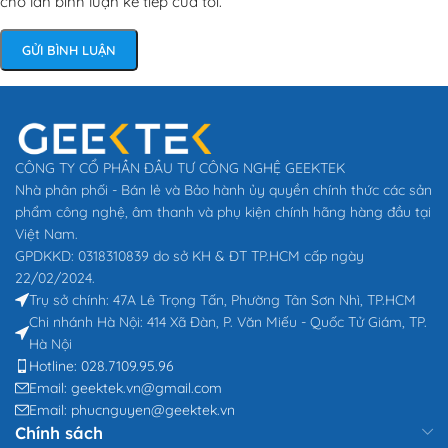
cho lần bình luận kế tiếp của tôi.
CÔNG TY CỔ PHẦN ĐẦU TƯ CÔNG NGHỆ GEEKTEK
Nhà phân phối - Bán lẻ và Bảo hành ủy quyền chính thức các sản
phẩm công nghệ, âm thanh và phụ kiện chính hãng hàng đầu tại
Việt Nam.
GPDKKD: 0318310839 do sở KH & ĐT TP.HCM cấp ngày
22/02/2024.
Trụ sở chính: 47A Lê Trọng Tấn, Phường Tân Sơn Nhì, TP.HCM
Chi nhánh Hà Nội: 414 Xã Đàn, P. Văn Miếu - Quốc Tử Giám, TP.
Hà Nội
Hotline: 028.7109.95.96
Email: geektek.vn@gmail.com
Email: phucnguyen@geektek.vn
Chính sách