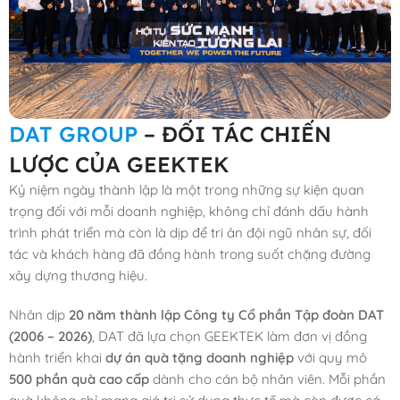
DAT GROUP
– ĐỐI TÁC CHIẾN
LƯỢC CỦA GEEKTEK
Kỷ niệm ngày thành lập là một trong những sự kiện quan
trọng đối với mỗi doanh nghiệp, không chỉ đánh dấu hành
trình phát triển mà còn là dịp để tri ân đội ngũ nhân sự, đối
tác và khách hàng đã đồng hành trong suốt chặng đường
xây dựng thương hiệu.
Nhân dịp
20 năm thành lập Công ty Cổ phần Tập đoàn DAT
(2006 – 2026)
, DAT đã lựa chọn GEEKTEK làm đơn vị đồng
hành triển khai
dự án quà tặng doanh nghiệp
với quy mô
500 phần quà cao cấp
dành cho cán bộ nhân viên. Mỗi phần