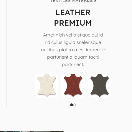
TEXTILES MATERIALS
LEATHER
PREMIUM
Amet nibh vel tristique dui id
ridiculus ligula scelerisque
faucibus platea a est imperdiet
parturient aliquam taciti
parturient.