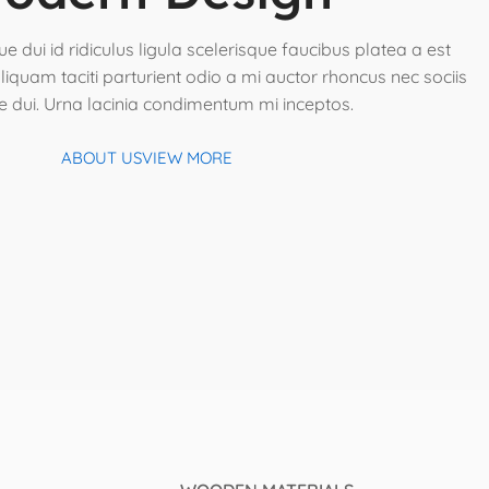
que dui id ridiculus ligula scelerisque faucibus platea a est
liquam taciti parturient odio a mi auctor rhoncus nec sociis
 dui. Urna lacinia condimentum mi inceptos.
ABOUT US
VIEW MORE