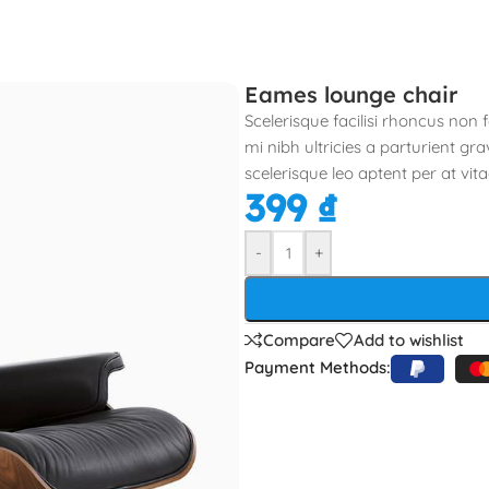
Ủ
THƯƠNG HIỆU
DỰ ÁN
KHUYẾN MÃI
TIN TỨC
THÔNG TIN
LIÊN HỆ
Eames lounge chair
Scelerisque facilisi rhoncus non
mi nibh ultricies a parturient gr
scelerisque leo aptent per at vita
399
₫
-
+
Compare
Add to wishlist
Payment Methods: