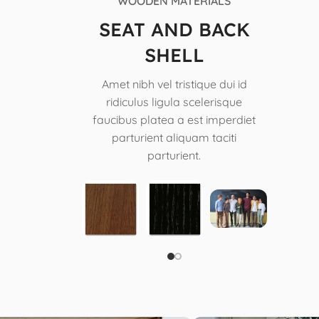
WOODEN MATERIALS
SEAT AND BACK
SHELL
Amet nibh vel tristique dui id
ridiculus ligula scelerisque
faucibus platea a est imperdiet
parturient aliquam taciti
parturient.