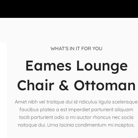
WHAT'S IN IT FOR YOU
Eames Lounge
Chair & Ottoman
Amet nibh vel tristique dui id ridiculus ligula scelerisque
faucibus platea a est imperdiet parturient aliquam
taciti parturient odio a mi auctor rhoncus nec sociis
natoque dui. Urna lacinia condimentum mi inceptos.