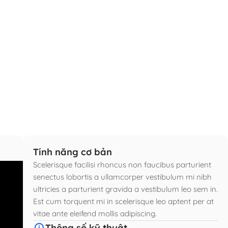
Tính năng cơ bản
Scelerisque facilisi rhoncus non faucibus parturient
senectus lobortis a ullamcorper vestibulum mi nibh
ultricies a parturient gravida a vestibulum leo sem in.
Est cum torquent mi in scelerisque leo aptent per at
vitae ante eleifend mollis adipiscing.
Thông số kỹ thuật