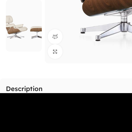
360 product view
Click to enlarge
Description