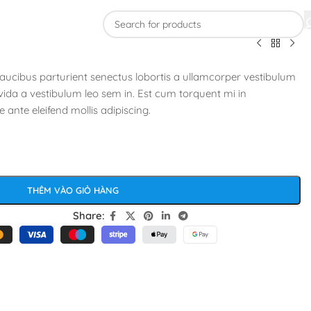
 faucibus parturient senectus lobortis a ullamcorper vestibulum
avida a vestibulum leo sem in. Est cum torquent mi in
e ante eleifend mollis adipiscing.
THÊM VÀO GIỎ HÀNG
Share: