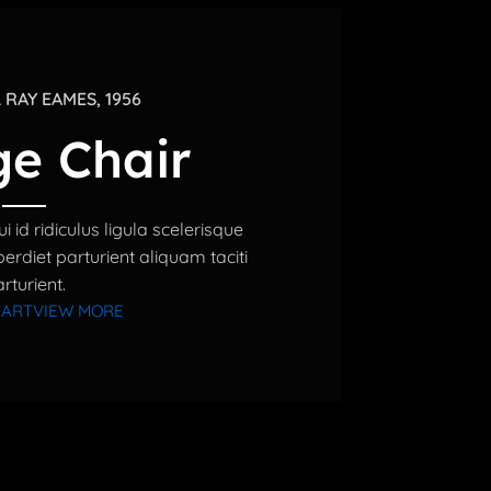
 RAY EAMES, 1956
e Chair
i id ridiculus ligula scelerisque
erdiet parturient aliquam taciti
rturient.
CART
VIEW MORE