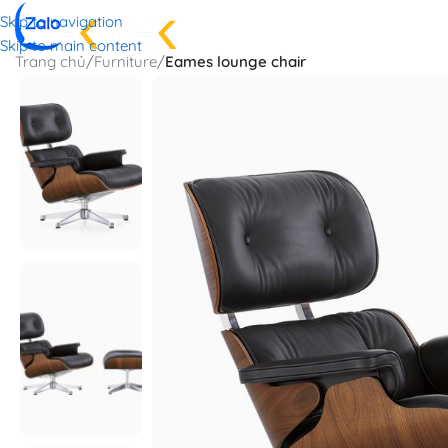
Skip to navigation
TRANG CH
Skip to main content
Trang chủ
/
Furniture
/
Eames lounge chair