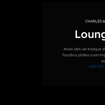
CHARLES &
Loung
Amet nibh vel tristique du
faucibus platea a est imp
pa
ADD TO 