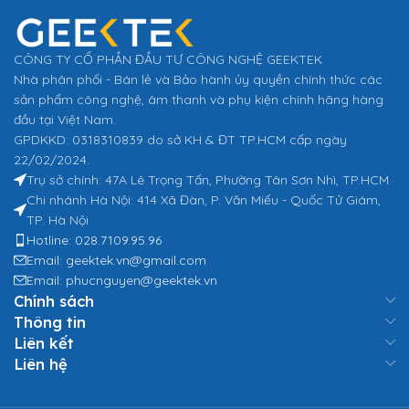
CÔNG TY CỔ PHẦN ĐẦU TƯ CÔNG NGHỆ GEEKTEK
Nhà phân phối - Bán lẻ và Bảo hành ủy quyền chính thức các
sản phẩm công nghệ, âm thanh và phụ kiện chính hãng hàng
đầu tại Việt Nam.
GPDKKD: 0318310839 do sở KH & ĐT TP.HCM cấp ngày
22/02/2024.
Trụ sở chính: 47A Lê Trọng Tấn, Phường Tân Sơn Nhì, TP.HCM
Chi nhánh Hà Nội: 414 Xã Đàn, P. Văn Miếu - Quốc Tử Giám,
TP. Hà Nội
Hotline: 028.7109.95.96
Email: geektek.vn@gmail.com
Email: phucnguyen@geektek.vn
Chính sách
Thông tin
Liên kết
Liên hệ