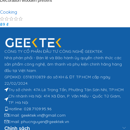
Decoration wooden present
Cooking
89
₫
CÔNG TY CỔ PHẦN ĐẦU TƯ CÔNG NGHỆ GEEKTEK
Nhà phân phối - Bán lẻ và Bảo hành ủy quyền chính thức các
sản phẩm công nghệ, âm thanh và phụ kiện chính hãng hàng
đầu tại Việt Nam.
GPDKKD: 0318310839 do sở KH & ĐT TP.HCM cấp ngày
22/02/2024.
Trụ sở chính: 47A Lê Trọng Tấn, Phường Tân Sơn Nhì, TP.HCM
Chi nhánh Hà Nội: 414 Xã Đàn, P. Văn Miếu - Quốc Tử Giám,
TP. Hà Nội
Hotline: 028.7109.95.96
Email: geektek.vn@gmail.com
Email: phucnguyen@geektek.vn
Chính sách