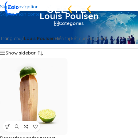
Skip to navigation
Louis Poulsen
Skip to main content
Categories
Trang chủ
/
Louis Poulsen
Hiển thị kết quả duy nhất
Show sidebar