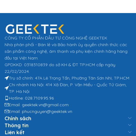
CÔNG TY CỔ PHẦN ĐẦU TƯ CÔNG NGHỆ GEEKTEK
Nhà phân phối - Bán lẻ và Bảo hành ủy quyền chính thức các
sản phẩm công nghệ, âm thanh và phụ kiện chính hãng hàng
đầu tại Việt Nam.
GPDKKD: 0318310839 do sở KH & ĐT TP.HCM cấp ngày
22/02/2024.
Trụ sở chính: 47A Lê Trọng Tấn, Phường Tân Sơn Nhì, TP.HCM
Chi nhánh Hà Nội: 414 Xã Đàn, P. Văn Miếu - Quốc Tử Giám,
TP. Hà Nội
Hotline: 028.7109.95.96
Email: geektek.vn@gmail.com
Email: phucnguyen@geektek.vn
Chính sách
Thông tin
Liên kết