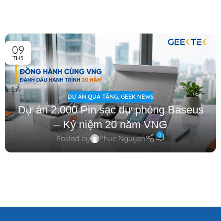
09
TH5
DỰ ÁN QUÀ TẶNG
,
GEEK NEWS
Dự án 2.000 Pin sạc dự phòng Baseus
– Kỷ niệm 20 năm VNG
0
Posted by
Phuc Nguyen