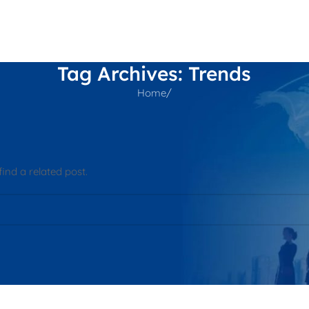
Ủ
THƯƠNG HIỆU
DỰ ÁN
KHUYẾN MÃI
TIN TỨC
THÔNG TIN
LIÊN HỆ
Tag Archives: Trends
Home
/
ind a related post.