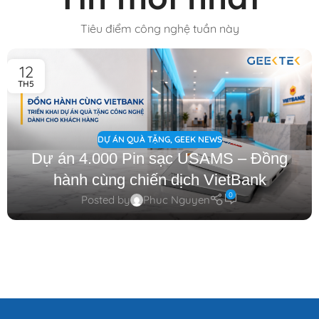
Tiêu điểm công nghệ tuần này
12
TH5
DỰ ÁN QUÀ TẶNG
,
GEEK NEWS
Dự án 4.000 Pin sạc USAMS – Đồng
hành cùng chiến dịch VietBank
0
Posted by
Phuc Nguyen