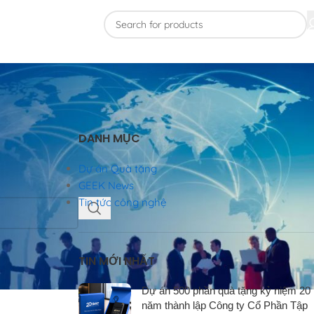
DANH MỤC
Dự án Quà tặng
GEEK News
Tin tức công nghệ
TIN MỚI NHẤT
Dự án 500 phần quà tặng kỷ niệm 20
năm thành lập Công ty Cổ Phần Tập