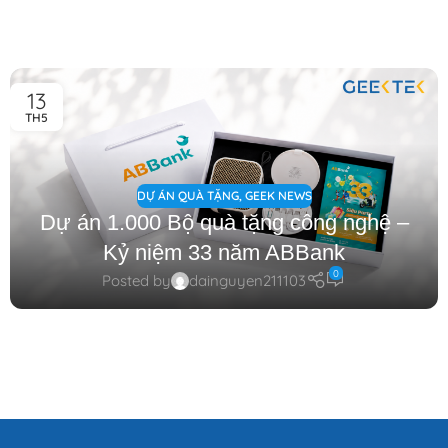
13
TH5
DỰ ÁN QUÀ TẶNG
,
GEEK NEWS
Dự án 1.000 Bộ quà tặng công nghệ –
Kỷ niệm 33 năm ABBank
0
Posted by
dainguyen211103