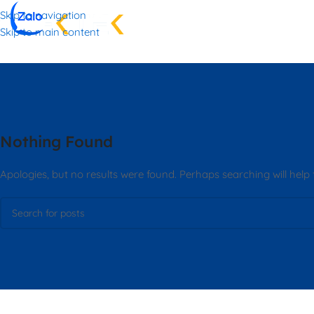
Skip to navigation
TRANG CH
Skip to main content
Nothing Found
Apologies, but no results were found. Perhaps searching will help f