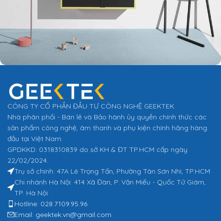
Pin dự phòng in Logo Doanh Nghiệp
CÔNG TY CỔ PHẦN ĐẦU TƯ CÔNG NGHỆ GEEKTEK
Nhà phân phối - Bán lẻ và Bảo hành ủy quyền chính thức các
sản phẩm công nghệ, âm thanh và phụ kiện chính hãng hàng
đầu tại Việt Nam.
GPDKKD: 0318310839 do sở KH & ĐT TP.HCM cấp ngày
22/02/2024.
Trụ sở chính: 47A Lê Trọng Tấn, Phường Tân Sơn Nhì, TP.HCM
Chi nhánh Hà Nội: 414 Xã Đàn, P. Văn Miếu - Quốc Tử Giám,
TP. Hà Nội
Hotline: 028.7109.95.96
Email: geektek.vn@gmail.com